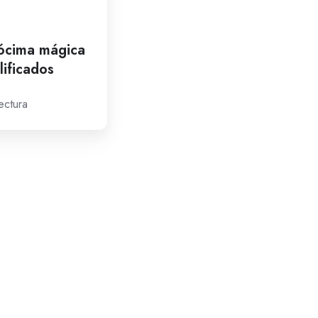
pócima mágica
lificados
ectura