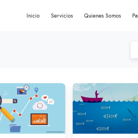
Inicio
Servicios
Quienes Somos
Pa
Ingredientes
de
la
pócima
mágica
para