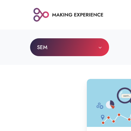
SEM
Diferencias
entre
el
posicionamiento
SEO
y