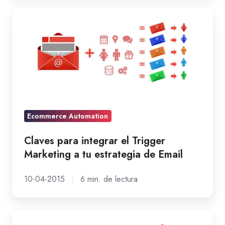
Claves
para
integrar
el
Trigger
Marketing
a
tu
Ecommerce Automation
estrategia
Claves para integrar el Trigger
de
Marketing a tu estrategia de Email
Email
10-04-2015
6 min. de lectura
Claves