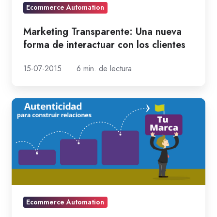
con
Ecommerce Automation
los
Marketing Transparente: Una nueva
clientes
forma de interactuar con los clientes
15-07-2015
6 min. de lectura
Marketing
Transparente:
Una
nueva
forma
de
interactuar
con
Ecommerce Automation
los