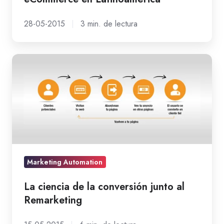
28-05-2015
3 min. de lectura
La
ciencia
de
la
conversión
junto
al
Remarketing
Marketing Automation
La ciencia de la conversión junto al
Remarketing