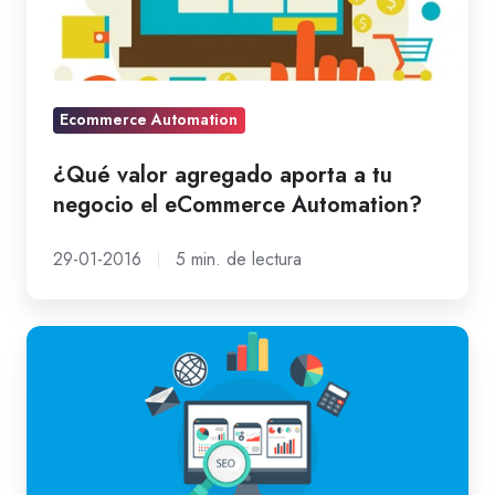
a
tu
negocio
el
Ecommerce Automation
eCommerce
¿Qué valor agregado aporta a tu
Automation?
negocio el eCommerce Automation?
29-01-2016
5 min. de lectura
Formas
de
aumentar
el
tráfico