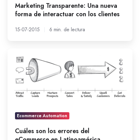
Marketing Transparente: Una nueva
clientes
forma de interactuar con los clientes
15-07-2015
6 min. de lectura
Cuáles
son
los
errores
del
eCommerce
en
Latinoamérica
Ecommerce Automation
Cuáles son los errores del
eCommerce en Latinoamérica