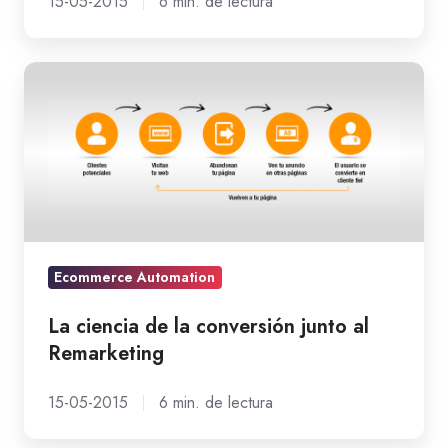
15-05-2015
6 min. de lectura
La
ciencia
de
la
conversión
junto
al
Remarketing
Ecommerce Automation
La ciencia de la conversión junto al
Remarketing
15-05-2015
6 min. de lectura