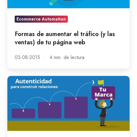
(y
las
ventas)
Ecommerce Automation
de
Formas de aumentar el tráfico (y las
tu
ventas) de tu página web
página
web
03-08-2015
4 min. de lectura
Marketing
Transparente:
Una
nueva
forma
de
interactuar