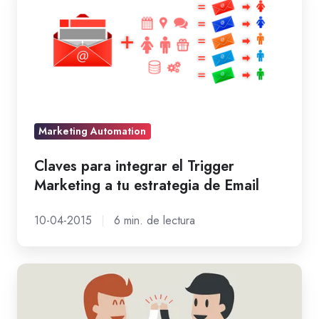
para
integrar
el
Trigger
Marketing
a
tu
Marketing Automation
estrategia
Claves para integrar el Trigger
de
Marketing a tu estrategia de Email
Email
10-04-2015
6 min. de lectura
Conquista
de
clientes